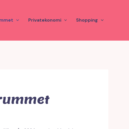
mmet
Privatekonomi
Shopping
srummet