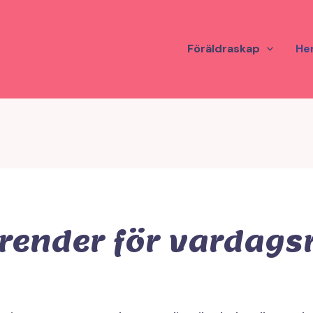
Föräldraskap
He
trender för vardag