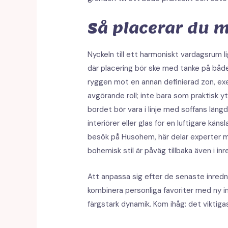
Så placerar du m
Nyckeln till ett harmoniskt vardagsrum li
där placering bör ske med tanke på båd
ryggen mot en annan definierad zon, exe
avgörande roll; inte bara som praktisk
bordet bör vara i linje med soffans läng
interiörer eller glas för en luftigare kä
besök på Husohem, här delar experter m
bohemisk stil är påväg tillbaka även i in
Att anpassa sig efter de senaste inred
kombinera personliga favoriter med ny in
färgstark dynamik. Kom ihåg: det viktig