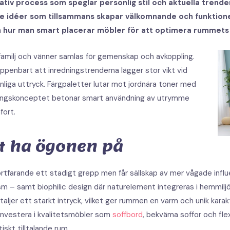
iv process som speglar personlig stil och aktuella trender.
e idéer som tillsammans skapar välkomnande och funktionel
 hur man smart placerar möbler för att optimera rummets 
amilj och vänner samlas för gemenskap och avkoppling.
uppenbart att inredningstrenderna lägger stor vikt vid
onliga uttryck. Färgpaletter lutar mot jordnära toner med
ingskonceptet betonar smart användning av utrymme
fort.
tt ha ögonen på
ortfarande ett stadigt grepp men får sällskap av mer vågade infl
ism – samt biophilic design där naturelement integreras i hemmi
ljer ett starkt intryck, vilket ger rummen en varm och unik karak
investera i kvalitetsmöbler som
soffbord
, bekväma soffor och flex
iskt tilltalande rum.