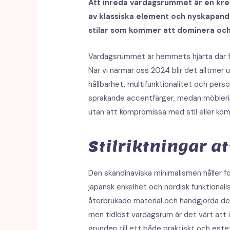
Att inreda vardagsrummet är en kreat
av klassiska element och nyskapand
stilar som kommer att dominera och
Vardagsrummet är hemmets hjärta där f
När vi närmar oss 2024 blir det alltmer 
hållbarhet, multifunktionalitet och pers
sprakande accentfärger, medan möbler
utan att kompromissa med stil eller kom
Stilriktningar a
Den skandinaviska minimalismen håller f
japansk enkelhet och nordisk funktional
återbrukade material och handgjorda deta
men tidlöst vardagsrum är det värt att 
grunden till ett både praktiskt och estet