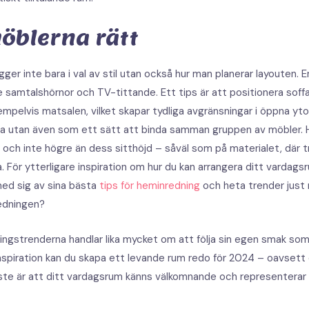
öblerna rätt
gger inte bara i val av stil utan också hur man planerar layouten. 
e samtalshörnor och TV-tittande. Ett tips är att positionera so
mpelvis matsalen, vilket skapar tydliga avgränsningar i öppna yto
 yta utan även som ett sätt att binda samman gruppen av möbler. 
d och inte högre än dess sitthöjd – såväl som på materialet, där 
nsla. För ytterligare inspiration om hur du kan arrangera ditt vard
ed sig av sina bästa
tips för heminredning
och heta trender just n
redningen?
ningstrenderna handlar lika mycket om att följa sin egen smak s
spiration kan du skapa ett levande rum redo för 2024 – oavsett om
aste är att ditt vardagsrum känns välkomnande och representerar 