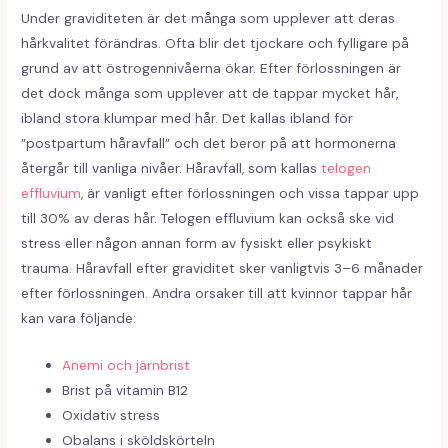
Under graviditeten är det många som upplever att deras
hårkvalitet förändras. Ofta blir det tjockare och fylligare på
grund av att östrogennivåerna ökar. Efter förlossningen är
det dock många som upplever att de tappar mycket hår,
ibland stora klumpar med hår. Det kallas ibland för
”postpartum håravfall” och det beror på att hormonerna
återgår till vanliga nivåer. Håravfall, som kallas
telogen
effluvium
, är vanligt efter förlossningen och vissa tappar upp
till 30% av deras hår. Telogen effluvium kan också ske vid
stress eller någon annan form av fysiskt eller psykiskt
trauma. Håravfall efter graviditet sker vanligtvis 3–6 månader
efter förlossningen. Andra orsaker till att kvinnor tappar hår
kan vara följande:
Anemi och järnbrist
Brist på vitamin B12
Oxidativ stress
Obalans i sköldskörteln